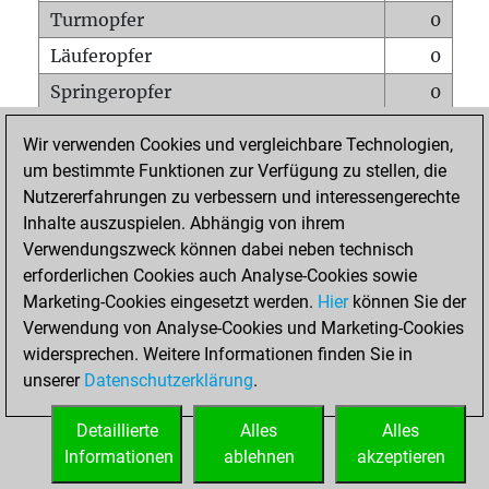
Turmopfer
0
Läuferopfer
0
Springeropfer
0
Bauernopfer
2
Wir verwenden Cookies und vergleichbare Technologien,
Matt auf vollem Brett
0
um bestimmte Funktionen zur Verfügung zu stellen, die
Nutzererfahrungen zu verbessern und interessengerechte
Bauer setzt Matt
0
Inhalte auszuspielen. Abhängig von ihrem
Erstickte Matts
0
Verwendungszweck können dabei neben technisch
Unterverwandlungen
0
erforderlichen Cookies auch Analyse-Cookies sowie
Marketing-Cookies eingesetzt werden.
Hier
können Sie der
Türme auf der siebten
0
Verwendung von Analyse-Cookies und Marketing-Cookies
widersprechen. Weitere Informationen finden Sie in
unserer
Datenschutzerklärung
.
STARTSEITE
Detaillierte
Alles
Alles
Informationen
ablehnen
akzeptieren