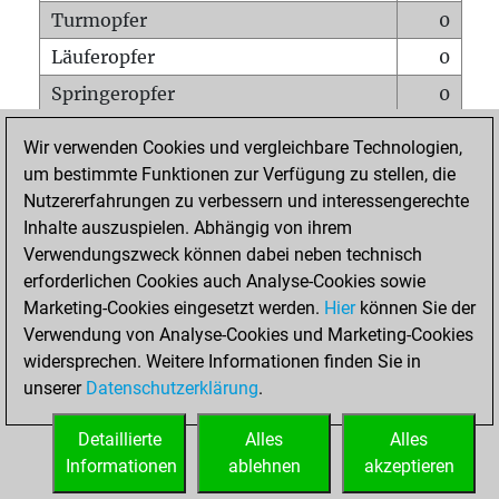
Turmopfer
0
Läuferopfer
0
Springeropfer
0
Bauernopfer
0
Wir verwenden Cookies und vergleichbare Technologien,
Matt auf vollem Brett
0
um bestimmte Funktionen zur Verfügung zu stellen, die
Nutzererfahrungen zu verbessern und interessengerechte
Bauer setzt Matt
0
Inhalte auszuspielen. Abhängig von ihrem
Erstickte Matts
0
Verwendungszweck können dabei neben technisch
Unterverwandlungen
0
erforderlichen Cookies auch Analyse-Cookies sowie
Marketing-Cookies eingesetzt werden.
Hier
können Sie der
Türme auf der siebten
0
Verwendung von Analyse-Cookies und Marketing-Cookies
widersprechen. Weitere Informationen finden Sie in
unserer
Datenschutzerklärung
.
STARTSEITE
Detaillierte
Alles
Alles
Informationen
ablehnen
akzeptieren