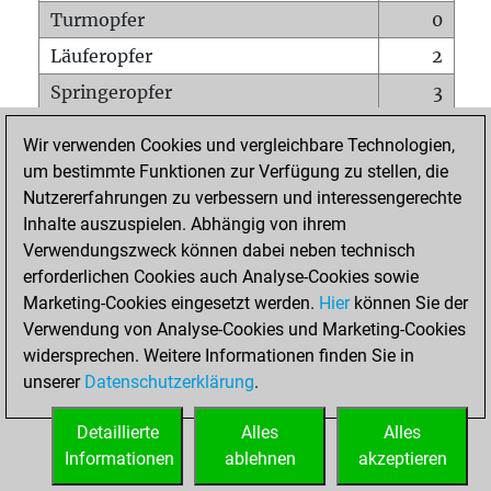
Turmopfer
0
Läuferopfer
2
Springeropfer
3
Bauernopfer
3
Wir verwenden Cookies und vergleichbare Technologien,
Matt auf vollem Brett
0
um bestimmte Funktionen zur Verfügung zu stellen, die
Nutzererfahrungen zu verbessern und interessengerechte
Bauer setzt Matt
0
Inhalte auszuspielen. Abhängig von ihrem
Erstickte Matts
0
Verwendungszweck können dabei neben technisch
Unterverwandlungen
0
erforderlichen Cookies auch Analyse-Cookies sowie
Marketing-Cookies eingesetzt werden.
Hier
können Sie der
Türme auf der siebten
1
Verwendung von Analyse-Cookies und Marketing-Cookies
widersprechen. Weitere Informationen finden Sie in
unserer
Datenschutzerklärung
.
STARTSEITE
Detaillierte
Alles
Alles
Informationen
ablehnen
akzeptieren