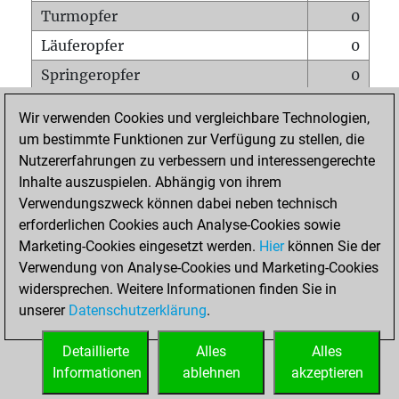
Turmopfer
0
Läuferopfer
0
Springeropfer
0
Bauernopfer
1
Wir verwenden Cookies und vergleichbare Technologien,
Matt auf vollem Brett
0
um bestimmte Funktionen zur Verfügung zu stellen, die
Nutzererfahrungen zu verbessern und interessengerechte
Bauer setzt Matt
0
Inhalte auszuspielen. Abhängig von ihrem
Erstickte Matts
0
Verwendungszweck können dabei neben technisch
Unterverwandlungen
0
erforderlichen Cookies auch Analyse-Cookies sowie
Marketing-Cookies eingesetzt werden.
Hier
können Sie der
Türme auf der siebten
0
Verwendung von Analyse-Cookies und Marketing-Cookies
widersprechen. Weitere Informationen finden Sie in
unserer
Datenschutzerklärung
.
STARTSEITE
Detaillierte
Alles
Alles
Informationen
ablehnen
akzeptieren