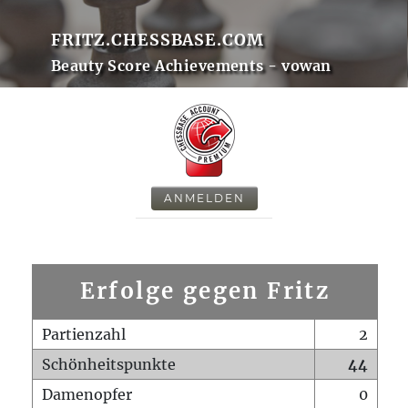
FRITZ.CHESSBASE.COM
Beauty Score Achievements - vowan
ANMELDEN
Erfolge gegen Fritz
Partienzahl
2
Schönheitspunkte
44
Damenopfer
0