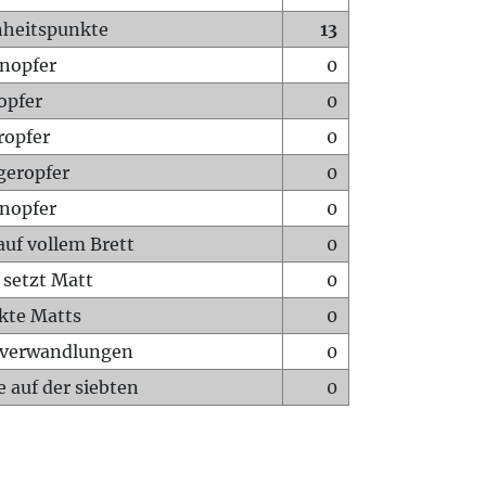
heitspunkte
13
nopfer
0
opfer
0
ropfer
0
geropfer
0
nopfer
0
auf vollem Brett
0
 setzt Matt
0
ckte Matts
0
rverwandlungen
0
 auf der siebten
0