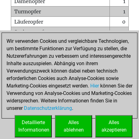
Damenopfer
1
Turmopfer
1
Läuferopfer
0
Springeropfer
0
Wir verwenden Cookies und vergleichbare Technologien,
Bauernopfer
0
um bestimmte Funktionen zur Verfügung zu stellen, die
Matt auf vollem Brett
0
Nutzererfahrungen zu verbessern und interessengerechte
Bauer setzt Matt
0
Inhalte auszuspielen. Abhängig von ihrem
Verwendungszweck können dabei neben technisch
Erstickte Matts
0
erforderlichen Cookies auch Analyse-Cookies sowie
Unterverwandlungen
0
Marketing-Cookies eingesetzt werden.
Hier
können Sie der
Verwendung von Analyse-Cookies und Marketing-Cookies
Türme auf der siebten
0
widersprechen. Weitere Informationen finden Sie in
unserer
Datenschutzerklärung
.
STARTSEITE
Detaillierte
Alles
Alles
Informationen
ablehnen
akzeptieren