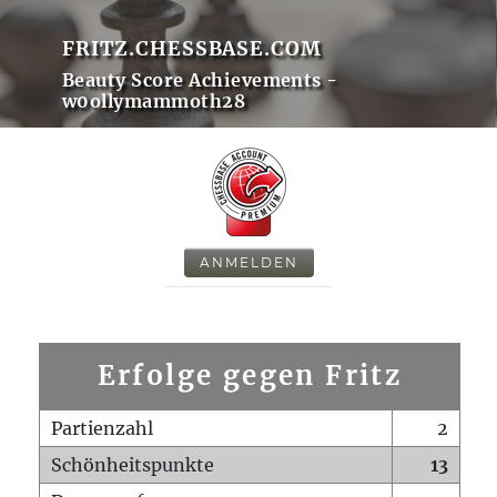
FRITZ.CHESSBASE.COM
Beauty Score Achievements -
w0ollymammoth28
ANMELDEN
Erfolge gegen Fritz
Partienzahl
2
Schönheitspunkte
13