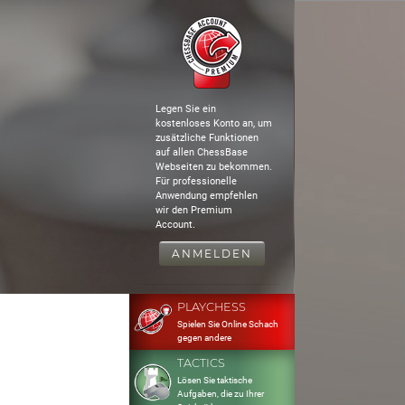
Legen Sie ein
kostenloses Konto an, um
zusätzliche Funktionen
auf allen ChessBase
Webseiten zu bekommen.
Für professionelle
Anwendung empfehlen
wir den Premium
Account.
ANMELDEN
PLAYCHESS
Spielen Sie Online Schach
gegen andere
TACTICS
Lösen Sie taktische
Aufgaben, die zu Ihrer