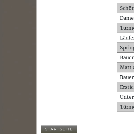
Schön
Dame
Turm
Läufe
Sprin
Bauer
Matt 
Bauer
Ersti
Unte
Türme
STARTSEITE