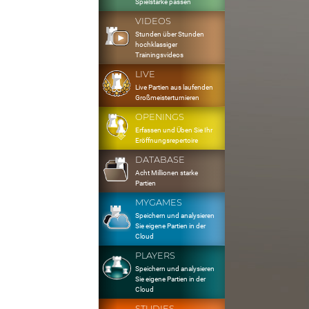
Spielstärke passen
VIDEOS
Stunden über Stunden
hochklassiger
Trainingsvideos
LIVE
Live Partien aus laufenden
Großmeisterturnieren
OPENINGS
Erfassen und Üben Sie Ihr
Eröffnungsrepertoire
DATABASE
Acht Millionen starke
Partien
MYGAMES
Speichern und analysieren
Sie eigene Partien in der
Cloud
PLAYERS
Speichern und analysieren
Sie eigene Partien in der
Cloud
STUDIES