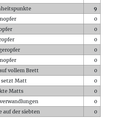
heitspunkte
9
nopfer
0
opfer
0
ropfer
0
geropfer
0
nopfer
0
auf vollem Brett
0
 setzt Matt
0
ckte Matts
0
rverwandlungen
0
 auf der siebten
0