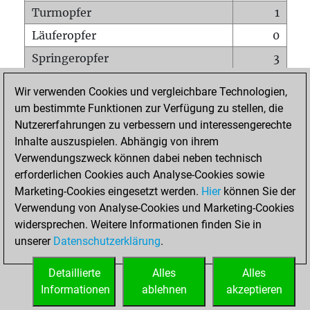
Turmopfer
1
Läuferopfer
0
Springeropfer
3
Bauernopfer
7
Wir verwenden Cookies und vergleichbare Technologien,
Matt auf vollem Brett
0
um bestimmte Funktionen zur Verfügung zu stellen, die
Nutzererfahrungen zu verbessern und interessengerechte
Bauer setzt Matt
0
Inhalte auszuspielen. Abhängig von ihrem
Erstickte Matts
0
Verwendungszweck können dabei neben technisch
Unterverwandlungen
0
erforderlichen Cookies auch Analyse-Cookies sowie
Marketing-Cookies eingesetzt werden.
Hier
können Sie der
Türme auf der siebten
1
Verwendung von Analyse-Cookies und Marketing-Cookies
widersprechen. Weitere Informationen finden Sie in
unserer
Datenschutzerklärung
.
STARTSEITE
Detaillierte
Alles
Alles
Informationen
ablehnen
akzeptieren