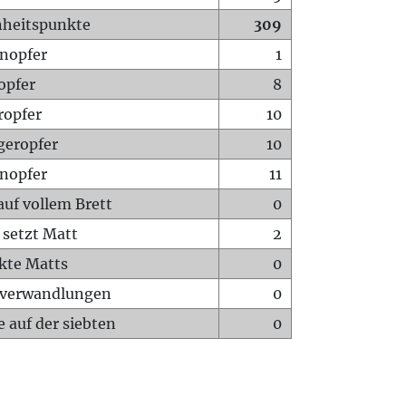
heitspunkte
309
nopfer
1
opfer
8
ropfer
10
geropfer
10
nopfer
11
auf vollem Brett
0
 setzt Matt
2
ckte Matts
0
rverwandlungen
0
 auf der siebten
0