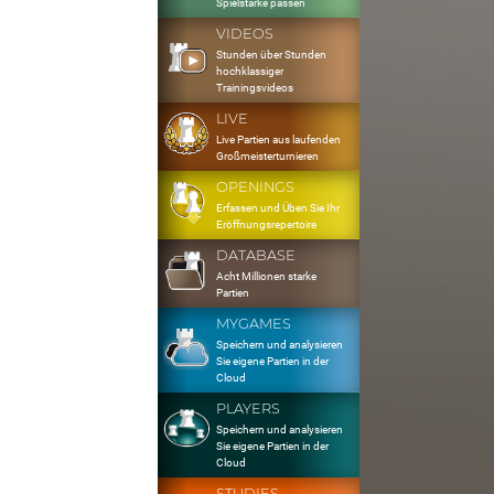
Spielstärke passen
VIDEOS
Stunden über Stunden
hochklassiger
Trainingsvideos
LIVE
Live Partien aus laufenden
Großmeisterturnieren
OPENINGS
Erfassen und Üben Sie Ihr
Eröffnungsrepertoire
DATABASE
Acht Millionen starke
Partien
MYGAMES
Speichern und analysieren
Sie eigene Partien in der
Cloud
PLAYERS
Speichern und analysieren
Sie eigene Partien in der
Cloud
STUDIES