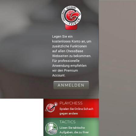
Legen Sie ein
kostenloses Konto an, um
zusätzliche Funktionen
auf allen ChessBase
Webseiten zu bekommen.
Für professionelle
Anwendung empfehlen
wir den Premium
Account.
ANMELDEN
PLAYCHESS
Spielen Sie Online Schach
gegen andere
TACTICS
Lösen Sie taktische
Aufgaben, die zu Ihrer