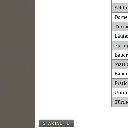
Schön
Dame
Turm
Läufe
Sprin
Bauer
Matt 
Bauer
Ersti
Unte
Türme
STARTSEITE