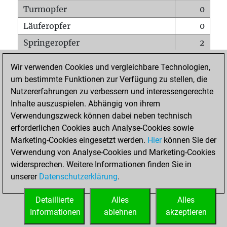
Turmopfer
0
Läuferopfer
0
Springeropfer
2
Bauernopfer
8
Wir verwenden Cookies und vergleichbare Technologien,
Matt auf vollem Brett
0
um bestimmte Funktionen zur Verfügung zu stellen, die
Nutzererfahrungen zu verbessern und interessengerechte
Bauer setzt Matt
0
Inhalte auszuspielen. Abhängig von ihrem
Erstickte Matts
0
Verwendungszweck können dabei neben technisch
Unterverwandlungen
0
erforderlichen Cookies auch Analyse-Cookies sowie
Marketing-Cookies eingesetzt werden.
Hier
können Sie der
Türme auf der siebten
0
Verwendung von Analyse-Cookies und Marketing-Cookies
widersprechen. Weitere Informationen finden Sie in
unserer
Datenschutzerklärung
.
STARTSEITE
Detaillierte
Alles
Alles
Informationen
ablehnen
akzeptieren