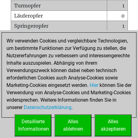
Turmopfer
1
Läuferopfer
0
Springeropfer
1
Bauernopfer
5
Wir verwenden Cookies und vergleichbare Technologien,
Matt auf vollem Brett
0
um bestimmte Funktionen zur Verfügung zu stellen, die
Nutzererfahrungen zu verbessern und interessengerechte
Bauer setzt Matt
0
Inhalte auszuspielen. Abhängig von ihrem
Erstickte Matts
0
Verwendungszweck können dabei neben technisch
Unterverwandlungen
0
erforderlichen Cookies auch Analyse-Cookies sowie
Marketing-Cookies eingesetzt werden.
Hier
können Sie der
Türme auf der siebten
0
Verwendung von Analyse-Cookies und Marketing-Cookies
widersprechen. Weitere Informationen finden Sie in
unserer
Datenschutzerklärung
.
STARTSEITE
Detaillierte
Alles
Alles
Informationen
ablehnen
akzeptieren