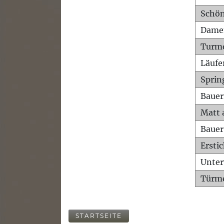
Schön
Dame
Turm
Läufe
Sprin
Bauer
Matt 
Bauer
Ersti
Unte
Türme
STARTSEITE