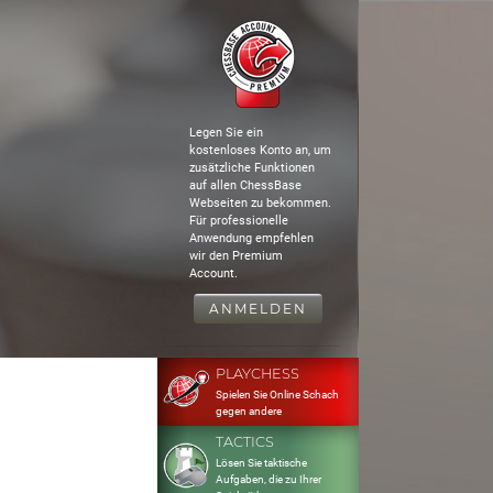
Legen Sie ein
kostenloses Konto an, um
zusätzliche Funktionen
auf allen ChessBase
Webseiten zu bekommen.
Für professionelle
Anwendung empfehlen
wir den Premium
Account.
ANMELDEN
PLAYCHESS
Spielen Sie Online Schach
gegen andere
TACTICS
Lösen Sie taktische
Aufgaben, die zu Ihrer