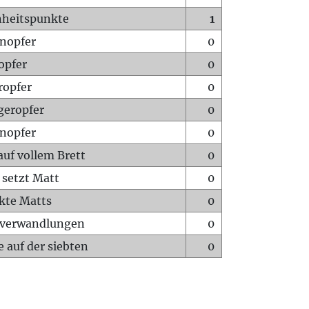
heitspunkte
1
nopfer
0
opfer
0
ropfer
0
geropfer
0
nopfer
0
auf vollem Brett
0
 setzt Matt
0
ckte Matts
0
rverwandlungen
0
 auf der siebten
0