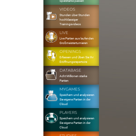
Spielstärke passen
VIDEOS
Stunden über Stunden
hochklassiger
Trainingsvideos
LIVE
Live Partien aus laufenden
Großmeisterturnieren
OPENINGS
Erfassen und Üben Sie Ihr
Eröffnungsrepertoire
DATABASE
Acht Millionen starke
Partien
MYGAMES
Speichern und analysieren
Sie eigene Partien in der
Cloud
PLAYERS
Speichern und analysieren
Sie eigene Partien in der
Cloud
STUDIES