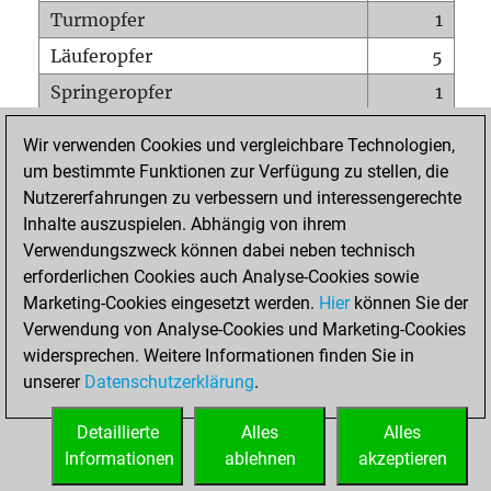
Turmopfer
1
Läuferopfer
5
Springeropfer
1
Bauernopfer
16
Wir verwenden Cookies und vergleichbare Technologien,
Matt auf vollem Brett
0
um bestimmte Funktionen zur Verfügung zu stellen, die
Nutzererfahrungen zu verbessern und interessengerechte
Bauer setzt Matt
0
Inhalte auszuspielen. Abhängig von ihrem
Erstickte Matts
0
Verwendungszweck können dabei neben technisch
Unterverwandlungen
0
erforderlichen Cookies auch Analyse-Cookies sowie
Marketing-Cookies eingesetzt werden.
Hier
können Sie der
Türme auf der siebten
0
Verwendung von Analyse-Cookies und Marketing-Cookies
widersprechen. Weitere Informationen finden Sie in
unserer
Datenschutzerklärung
.
STARTSEITE
Detaillierte
Alles
Alles
Informationen
ablehnen
akzeptieren