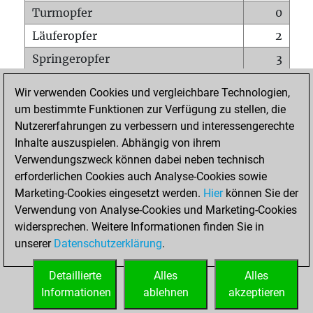
Turmopfer
0
Läuferopfer
2
Springeropfer
3
Bauernopfer
1
Wir verwenden Cookies und vergleichbare Technologien,
Matt auf vollem Brett
0
um bestimmte Funktionen zur Verfügung zu stellen, die
Nutzererfahrungen zu verbessern und interessengerechte
Bauer setzt Matt
0
Inhalte auszuspielen. Abhängig von ihrem
Erstickte Matts
0
Verwendungszweck können dabei neben technisch
Unterverwandlungen
0
erforderlichen Cookies auch Analyse-Cookies sowie
Marketing-Cookies eingesetzt werden.
Hier
können Sie der
Türme auf der siebten
0
Verwendung von Analyse-Cookies und Marketing-Cookies
widersprechen. Weitere Informationen finden Sie in
unserer
Datenschutzerklärung
.
STARTSEITE
Detaillierte
Alles
Alles
Informationen
ablehnen
akzeptieren