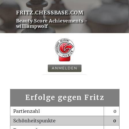
FRITZ.CHESSBASE.COM
Beauty Score Achievements -
williampwolf
ANMELDEN
Erfolge gegen Fritz
Partienzahl
0
Schönheitspunkte
0