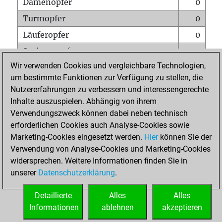
Damenopfer
0
Turmopfer
0
Läuferopfer
0
Springeropfer
0
Wir verwenden Cookies und vergleichbare Technologien,
Bauernopfer
0
um bestimmte Funktionen zur Verfügung zu stellen, die
Matt auf vollem Brett
0
Nutzererfahrungen zu verbessern und interessengerechte
Bauer setzt Matt
0
Inhalte auszuspielen. Abhängig von ihrem
Verwendungszweck können dabei neben technisch
Erstickte Matts
0
erforderlichen Cookies auch Analyse-Cookies sowie
Unterverwandlungen
0
Marketing-Cookies eingesetzt werden.
Hier
können Sie der
Verwendung von Analyse-Cookies und Marketing-Cookies
Türme auf der siebten
0
widersprechen. Weitere Informationen finden Sie in
unserer
Datenschutzerklärung
.
STARTSEITE
Detaillierte
Alles
Alles
Informationen
ablehnen
akzeptieren