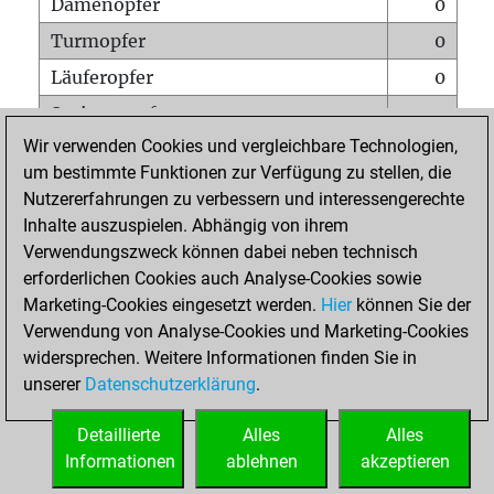
Damenopfer
0
Turmopfer
0
Läuferopfer
0
Springeropfer
0
Wir verwenden Cookies und vergleichbare Technologien,
Bauernopfer
0
um bestimmte Funktionen zur Verfügung zu stellen, die
Matt auf vollem Brett
0
Nutzererfahrungen zu verbessern und interessengerechte
Bauer setzt Matt
0
Inhalte auszuspielen. Abhängig von ihrem
Verwendungszweck können dabei neben technisch
Erstickte Matts
0
erforderlichen Cookies auch Analyse-Cookies sowie
Unterverwandlungen
0
Marketing-Cookies eingesetzt werden.
Hier
können Sie der
Verwendung von Analyse-Cookies und Marketing-Cookies
Türme auf der siebten
0
widersprechen. Weitere Informationen finden Sie in
unserer
Datenschutzerklärung
.
STARTSEITE
Detaillierte
Alles
Alles
Informationen
ablehnen
akzeptieren