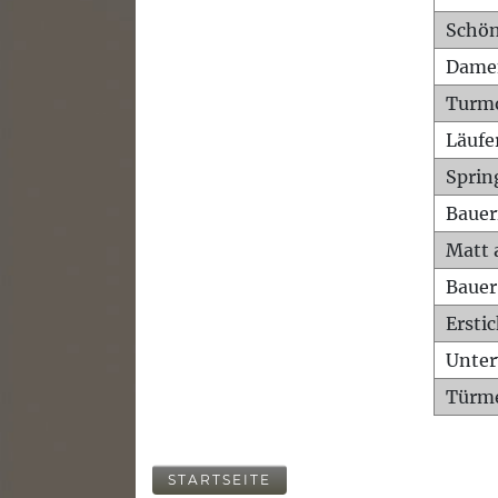
Schön
Dame
Turm
Läufe
Sprin
Bauer
Matt 
Bauer
Ersti
Unte
Türme
STARTSEITE