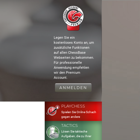
Legen Sie ein
kostenloses Konto an, um
zusätzliche Funktionen
auf allen ChessBase
Webseiten zu bekommen.
Für professionelle
Anwendung empfehlen
wir den Premium
Account.
ANMELDEN
PLAYCHESS
Spielen Sie Online Schach
gegen andere
TACTICS
Lösen Sie taktische
Aufgaben, die zu Ihrer