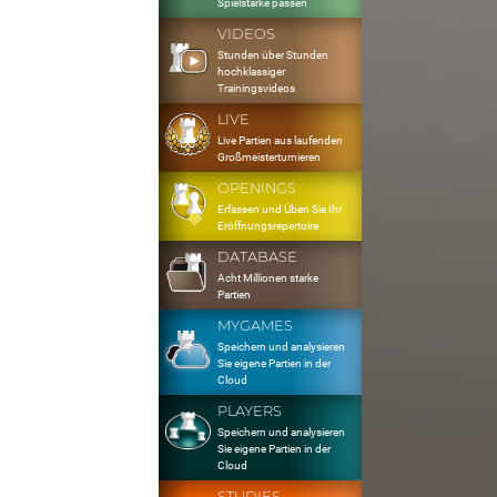
Spielstärke passen
VIDEOS
Stunden über Stunden
hochklassiger
Trainingsvideos
LIVE
Live Partien aus laufenden
Großmeisterturnieren
OPENINGS
Erfassen und Üben Sie Ihr
Eröffnungsrepertoire
DATABASE
Acht Millionen starke
Partien
MYGAMES
Speichern und analysieren
Sie eigene Partien in der
Cloud
PLAYERS
Speichern und analysieren
Sie eigene Partien in der
Cloud
STUDIES