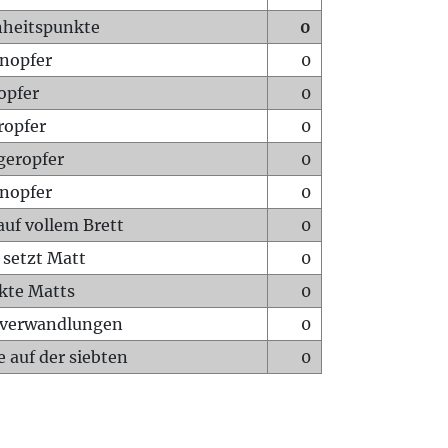
heitspunkte
0
nopfer
0
opfer
0
ropfer
0
geropfer
0
nopfer
0
auf vollem Brett
0
 setzt Matt
0
ckte Matts
0
rverwandlungen
0
 auf der siebten
0