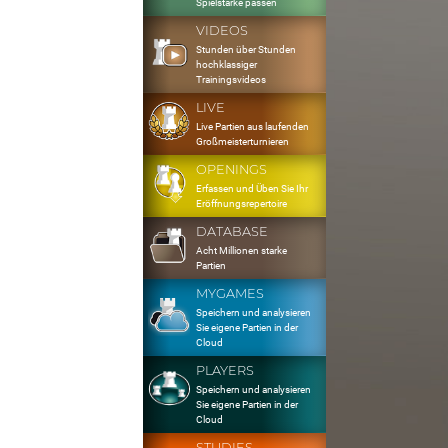
Spielstärke passen
VIDEOS
Stunden über Stunden
hochklassiger
Trainingsvideos
LIVE
Live Partien aus laufenden
Großmeisterturnieren
OPENINGS
Erfassen und Üben Sie Ihr
Eröffnungsrepertoire
DATABASE
Acht Millionen starke
Partien
MYGAMES
Speichern und analysieren
Sie eigene Partien in der
Cloud
PLAYERS
Speichern und analysieren
Sie eigene Partien in der
Cloud
STUDIES