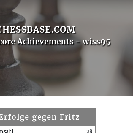
CHESSBASE.COM
core Achievements - wiss95
Erfolge gegen Fritz
enzahl
28