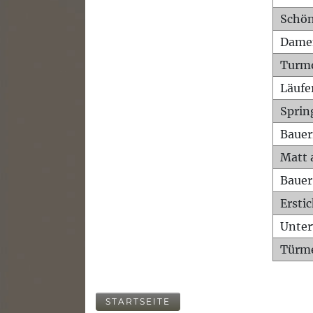
Schön
Dame
Turm
Läufe
Sprin
Bauer
Matt 
Bauer
Ersti
Unte
Türme
STARTSEITE