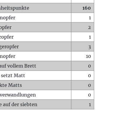
heitspunkte
160
nopfer
1
opfer
2
ropfer
1
geropfer
3
nopfer
10
auf vollem Brett
0
 setzt Matt
0
ckte Matts
0
rverwandlungen
0
 auf der siebten
1