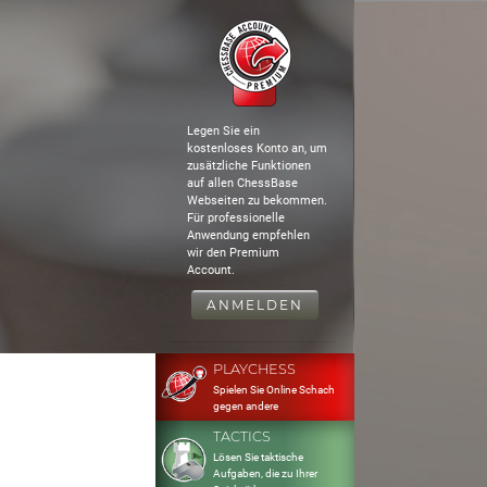
Legen Sie ein
kostenloses Konto an, um
zusätzliche Funktionen
auf allen ChessBase
Webseiten zu bekommen.
Für professionelle
Anwendung empfehlen
wir den Premium
Account.
ANMELDEN
PLAYCHESS
Spielen Sie Online Schach
gegen andere
TACTICS
Lösen Sie taktische
Aufgaben, die zu Ihrer