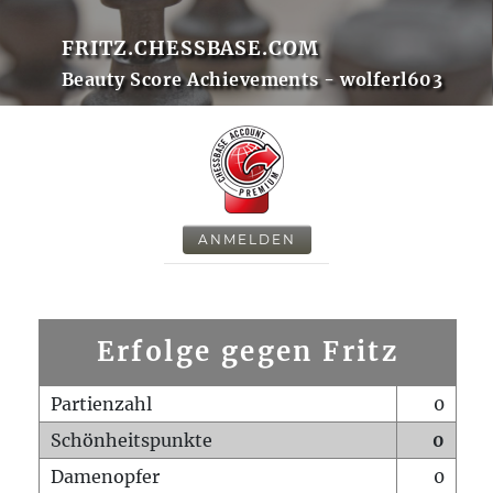
FRITZ.CHESSBASE.COM
Beauty Score Achievements - wolferl603
ANMELDEN
Erfolge gegen Fritz
Partienzahl
0
Schönheitspunkte
0
Damenopfer
0