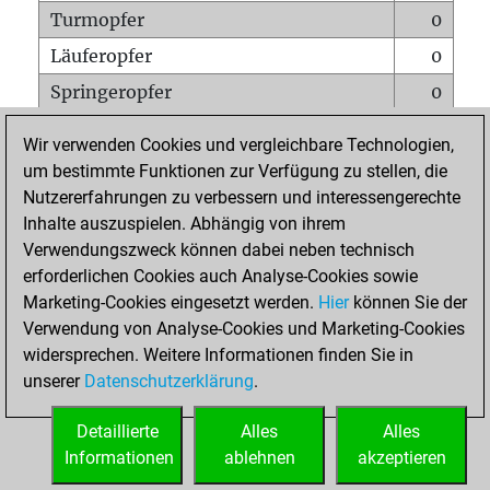
Turmopfer
0
Läuferopfer
0
Springeropfer
0
Bauernopfer
0
Wir verwenden Cookies und vergleichbare Technologien,
Matt auf vollem Brett
0
um bestimmte Funktionen zur Verfügung zu stellen, die
Nutzererfahrungen zu verbessern und interessengerechte
Bauer setzt Matt
0
Inhalte auszuspielen. Abhängig von ihrem
Erstickte Matts
0
Verwendungszweck können dabei neben technisch
Unterverwandlungen
0
erforderlichen Cookies auch Analyse-Cookies sowie
Marketing-Cookies eingesetzt werden.
Hier
können Sie der
Türme auf der siebten
0
Verwendung von Analyse-Cookies und Marketing-Cookies
widersprechen. Weitere Informationen finden Sie in
unserer
Datenschutzerklärung
.
STARTSEITE
Detaillierte
Alles
Alles
Informationen
ablehnen
akzeptieren