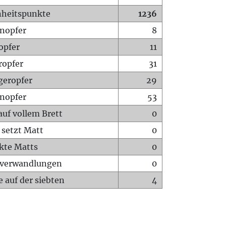
heitspunkte
1236
nopfer
8
opfer
11
ropfer
31
geropfer
29
nopfer
53
auf vollem Brett
0
 setzt Matt
0
ckte Matts
0
rverwandlungen
0
 auf der siebten
4