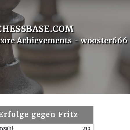
CHESSBASE.COM
core Achievements - wooster666
Erfolge gegen Fritz
enzahl
210