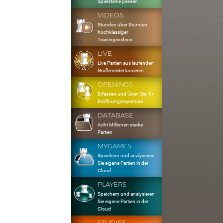
Spielstärke passen
VIDEOS
Stunden über Stunden
hochklassiger
Trainingsvideos
LIVE
Live Partien aus laufenden
Großmeisterturnieren
OPENINGS
Erfassen und Üben Sie Ihr
Eröffnungsrepertoire
DATABASE
Acht Millionen starke
Partien
MYGAMES
Speichern und analysieren
Sie eigene Partien in der
Cloud
PLAYERS
Speichern und analysieren
Sie eigene Partien in der
Cloud
STUDIES