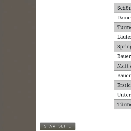
Schön
Dame
Turm
Läufe
Sprin
Bauer
Matt 
Bauer
Ersti
Unte
Türme
STARTSEITE