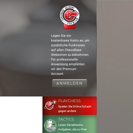
Legen Sie ein
kostenloses Konto an, um
zusätzliche Funktionen
auf allen ChessBase
Webseiten zu bekommen.
Für professionelle
Anwendung empfehlen
wir den Premium
Account.
ANMELDEN
PLAYCHESS
Spielen Sie Online Schach
gegen andere
TACTICS
Lösen Sie taktische
Aufgaben, die zu Ihrer