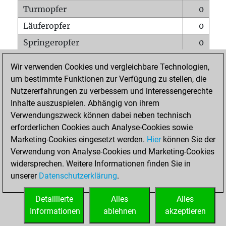
Turmopfer
0
Läuferopfer
0
Springeropfer
0
Bauernopfer
0
Wir verwenden Cookies und vergleichbare Technologien,
Matt auf vollem Brett
0
um bestimmte Funktionen zur Verfügung zu stellen, die
Nutzererfahrungen zu verbessern und interessengerechte
Bauer setzt Matt
0
Inhalte auszuspielen. Abhängig von ihrem
Erstickte Matts
0
Verwendungszweck können dabei neben technisch
Unterverwandlungen
0
erforderlichen Cookies auch Analyse-Cookies sowie
Marketing-Cookies eingesetzt werden.
Hier
können Sie der
Türme auf der siebten
0
Verwendung von Analyse-Cookies und Marketing-Cookies
widersprechen. Weitere Informationen finden Sie in
unserer
Datenschutzerklärung
.
STARTSEITE
Detaillierte
Alles
Alles
Informationen
ablehnen
akzeptieren