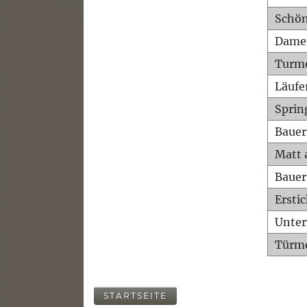
Schön
Dame
Turm
Läufe
Sprin
Bauer
Matt 
Bauer
Ersti
Unte
Türme
STARTSEITE