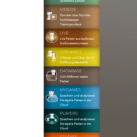
Spielstärke passen
VIDEOS
Stunden über Stunden
hochklassiger
Trainingsvideos
LIVE
Live Partien aus laufenden
Großmeisterturnieren
OPENINGS
Erfassen und Üben Sie Ihr
Eröffnungsrepertoire
DATABASE
Acht Millionen starke
Partien
MYGAMES
Speichern und analysieren
Sie eigene Partien in der
Cloud
PLAYERS
Speichern und analysieren
Sie eigene Partien in der
Cloud
STUDIES