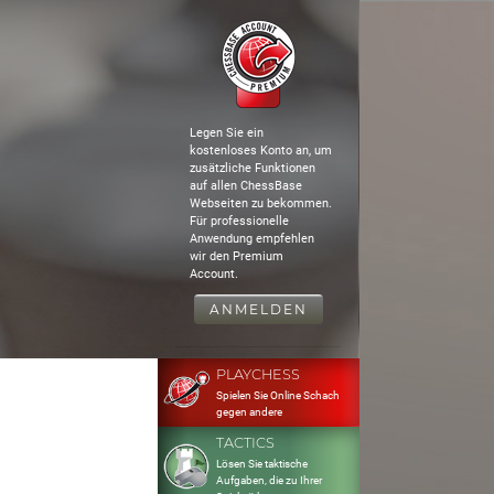
Legen Sie ein
kostenloses Konto an, um
zusätzliche Funktionen
auf allen ChessBase
Webseiten zu bekommen.
Für professionelle
Anwendung empfehlen
wir den Premium
Account.
ANMELDEN
PLAYCHESS
Spielen Sie Online Schach
gegen andere
TACTICS
Lösen Sie taktische
Aufgaben, die zu Ihrer