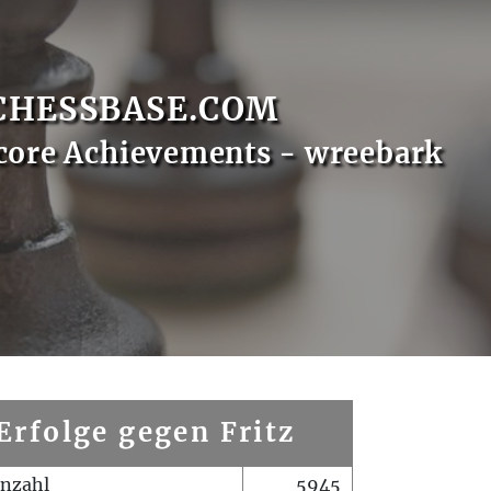
CHESSBASE.COM
core Achievements - wreebark
Erfolge gegen Fritz
enzahl
5945