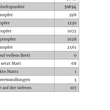
heitspunkte
51654
nopfer
398
opfer
1230
ropfer
1072
geropfer
1028
nopfer
2561
auf vollem Brett
0
 setzt Matt
68
ckte Matts
1
rverwandlungen
3
 auf der siebten
107