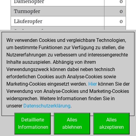
Damenopfer
0
Turmopfer
0
Läuferopfer
0
Springeropfer
0
Wir verwenden Cookies und vergleichbare Technologien,
Bauernopfer
0
um bestimmte Funktionen zur Verfügung zu stellen, die
Matt auf vollem Brett
0
Nutzererfahrungen zu verbessern und interessengerechte
Bauer setzt Matt
0
Inhalte auszuspielen. Abhängig von ihrem
Verwendungszweck können dabei neben technisch
Erstickte Matts
0
erforderlichen Cookies auch Analyse-Cookies sowie
Unterverwandlungen
0
Marketing-Cookies eingesetzt werden.
Hier
können Sie der
Verwendung von Analyse-Cookies und Marketing-Cookies
Türme auf der siebten
0
widersprechen. Weitere Informationen finden Sie in
unserer
Datenschutzerklärung
.
STARTSEITE
Detaillierte
Alles
Alles
Informationen
ablehnen
akzeptieren