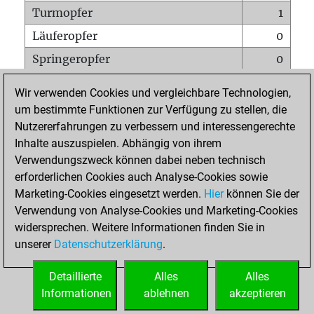
Turmopfer
1
Läuferopfer
0
Springeropfer
0
Bauernopfer
0
Wir verwenden Cookies und vergleichbare Technologien,
Matt auf vollem Brett
0
um bestimmte Funktionen zur Verfügung zu stellen, die
Nutzererfahrungen zu verbessern und interessengerechte
Bauer setzt Matt
0
Inhalte auszuspielen. Abhängig von ihrem
Erstickte Matts
0
Verwendungszweck können dabei neben technisch
Unterverwandlungen
0
erforderlichen Cookies auch Analyse-Cookies sowie
Marketing-Cookies eingesetzt werden.
Hier
können Sie der
Türme auf der siebten
0
Verwendung von Analyse-Cookies und Marketing-Cookies
widersprechen. Weitere Informationen finden Sie in
unserer
Datenschutzerklärung
.
STARTSEITE
Detaillierte
Alles
Alles
Informationen
ablehnen
akzeptieren