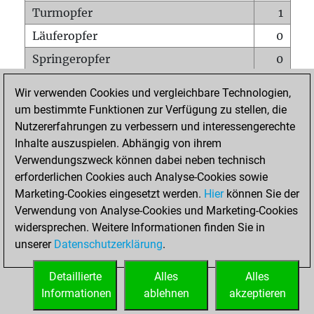
Turmopfer
1
Läuferopfer
0
Springeropfer
0
Bauernopfer
0
Wir verwenden Cookies und vergleichbare Technologien,
Matt auf vollem Brett
0
um bestimmte Funktionen zur Verfügung zu stellen, die
Nutzererfahrungen zu verbessern und interessengerechte
Bauer setzt Matt
0
Inhalte auszuspielen. Abhängig von ihrem
Erstickte Matts
0
Verwendungszweck können dabei neben technisch
Unterverwandlungen
0
erforderlichen Cookies auch Analyse-Cookies sowie
Marketing-Cookies eingesetzt werden.
Hier
können Sie der
Türme auf der siebten
0
Verwendung von Analyse-Cookies und Marketing-Cookies
widersprechen. Weitere Informationen finden Sie in
unserer
Datenschutzerklärung
.
STARTSEITE
Detaillierte
Alles
Alles
Informationen
ablehnen
akzeptieren