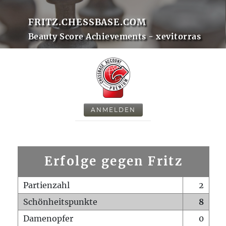
FRITZ.CHESSBASE.COM
Beauty Score Achievements - xevitorras
ANMELDEN
Erfolge gegen Fritz
Partienzahl
2
Schönheitspunkte
8
Damenopfer
0