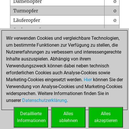
Damenopfer
0
Turmopfer
0
Läuferopfer
0
Springeropfer
0
Wir verwenden Cookies und vergleichbare Technologien,
Bauernopfer
0
um bestimmte Funktionen zur Verfügung zu stellen, die
Matt auf vollem Brett
0
Nutzererfahrungen zu verbessern und interessengerechte
Bauer setzt Matt
0
Inhalte auszuspielen. Abhängig von ihrem
Verwendungszweck können dabei neben technisch
Erstickte Matts
0
erforderlichen Cookies auch Analyse-Cookies sowie
Unterverwandlungen
0
Marketing-Cookies eingesetzt werden.
Hier
können Sie der
Verwendung von Analyse-Cookies und Marketing-Cookies
Türme auf der siebten
0
widersprechen. Weitere Informationen finden Sie in
unserer
Datenschutzerklärung
.
STARTSEITE
Detaillierte
Alles
Alles
Informationen
ablehnen
akzeptieren