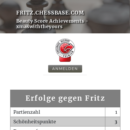
FRITZ.CHESSBASE.COM
Beauty Score Achievements -
xmaswiththeyours
ANMELDEN
Erfolge gegen Fritz
Partienzahl
1
Schönheitspunkte
3