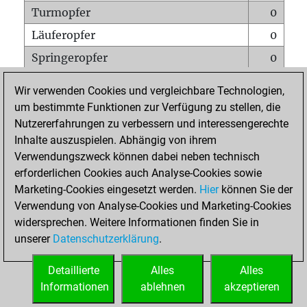
Turmopfer
0
Läuferopfer
0
Springeropfer
0
Bauernopfer
0
Wir verwenden Cookies und vergleichbare Technologien,
Matt auf vollem Brett
0
um bestimmte Funktionen zur Verfügung zu stellen, die
Nutzererfahrungen zu verbessern und interessengerechte
Bauer setzt Matt
0
Inhalte auszuspielen. Abhängig von ihrem
Erstickte Matts
0
Verwendungszweck können dabei neben technisch
Unterverwandlungen
0
erforderlichen Cookies auch Analyse-Cookies sowie
Marketing-Cookies eingesetzt werden.
Hier
können Sie der
Türme auf der siebten
0
Verwendung von Analyse-Cookies und Marketing-Cookies
widersprechen. Weitere Informationen finden Sie in
unserer
Datenschutzerklärung
.
STARTSEITE
Detaillierte
Alles
Alles
Informationen
ablehnen
akzeptieren