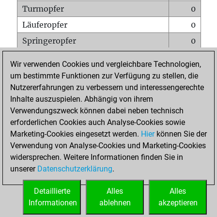
Turmopfer
0
Läuferopfer
0
Springeropfer
0
Bauernopfer
0
Wir verwenden Cookies und vergleichbare Technologien,
Matt auf vollem Brett
0
um bestimmte Funktionen zur Verfügung zu stellen, die
Nutzererfahrungen zu verbessern und interessengerechte
Bauer setzt Matt
0
Inhalte auszuspielen. Abhängig von ihrem
Erstickte Matts
0
Verwendungszweck können dabei neben technisch
Unterverwandlungen
0
erforderlichen Cookies auch Analyse-Cookies sowie
Marketing-Cookies eingesetzt werden.
Hier
können Sie der
Türme auf der siebten
0
Verwendung von Analyse-Cookies und Marketing-Cookies
widersprechen. Weitere Informationen finden Sie in
unserer
Datenschutzerklärung
.
STARTSEITE
Detaillierte
Alles
Alles
Informationen
ablehnen
akzeptieren