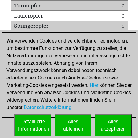
Turmopfer
0
Läuferopfer
0
Springeropfer
0
Bauernopfer
1
Wir verwenden Cookies und vergleichbare Technologien,
Matt auf vollem Brett
0
um bestimmte Funktionen zur Verfügung zu stellen, die
Nutzererfahrungen zu verbessern und interessengerechte
Bauer setzt Matt
0
Inhalte auszuspielen. Abhängig von ihrem
Erstickte Matts
0
Verwendungszweck können dabei neben technisch
Unterverwandlungen
0
erforderlichen Cookies auch Analyse-Cookies sowie
Marketing-Cookies eingesetzt werden.
Hier
können Sie der
Türme auf der siebten
0
Verwendung von Analyse-Cookies und Marketing-Cookies
widersprechen. Weitere Informationen finden Sie in
unserer
Datenschutzerklärung
.
STARTSEITE
Detaillierte
Alles
Alles
Informationen
ablehnen
akzeptieren