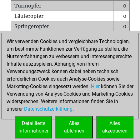
Turmopfer
0
Läuferopfer
0
Springeropfer
0
Bauernopfer
0
Wir verwenden Cookies und vergleichbare Technologien,
Matt auf vollem Brett
0
um bestimmte Funktionen zur Verfügung zu stellen, die
Nutzererfahrungen zu verbessern und interessengerechte
Bauer setzt Matt
0
Inhalte auszuspielen. Abhängig von ihrem
Erstickte Matts
0
Verwendungszweck können dabei neben technisch
Unterverwandlungen
0
erforderlichen Cookies auch Analyse-Cookies sowie
Marketing-Cookies eingesetzt werden.
Hier
können Sie der
Türme auf der siebten
0
Verwendung von Analyse-Cookies und Marketing-Cookies
widersprechen. Weitere Informationen finden Sie in
unserer
Datenschutzerklärung
.
STARTSEITE
Detaillierte
Alles
Alles
Informationen
ablehnen
akzeptieren