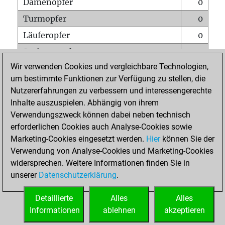
Damenopfer
0
Turmopfer
0
Läuferopfer
0
Springeropfer
1
Wir verwenden Cookies und vergleichbare Technologien,
Bauernopfer
0
um bestimmte Funktionen zur Verfügung zu stellen, die
Matt auf vollem Brett
0
Nutzererfahrungen zu verbessern und interessengerechte
Bauer setzt Matt
0
Inhalte auszuspielen. Abhängig von ihrem
Verwendungszweck können dabei neben technisch
Erstickte Matts
0
erforderlichen Cookies auch Analyse-Cookies sowie
Unterverwandlungen
0
Marketing-Cookies eingesetzt werden.
Hier
können Sie der
Verwendung von Analyse-Cookies und Marketing-Cookies
Türme auf der siebten
0
widersprechen. Weitere Informationen finden Sie in
unserer
Datenschutzerklärung
.
STARTSEITE
Detaillierte
Alles
Alles
Informationen
ablehnen
akzeptieren