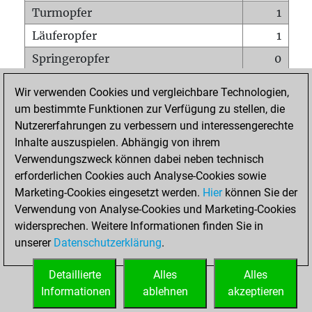
Turmopfer
1
Läuferopfer
1
Springeropfer
0
Bauernopfer
0
Wir verwenden Cookies und vergleichbare Technologien,
Matt auf vollem Brett
0
um bestimmte Funktionen zur Verfügung zu stellen, die
Nutzererfahrungen zu verbessern und interessengerechte
Bauer setzt Matt
0
Inhalte auszuspielen. Abhängig von ihrem
Erstickte Matts
0
Verwendungszweck können dabei neben technisch
Unterverwandlungen
0
erforderlichen Cookies auch Analyse-Cookies sowie
Marketing-Cookies eingesetzt werden.
Hier
können Sie der
Türme auf der siebten
0
Verwendung von Analyse-Cookies und Marketing-Cookies
widersprechen. Weitere Informationen finden Sie in
unserer
Datenschutzerklärung
.
STARTSEITE
Detaillierte
Alles
Alles
Informationen
ablehnen
akzeptieren