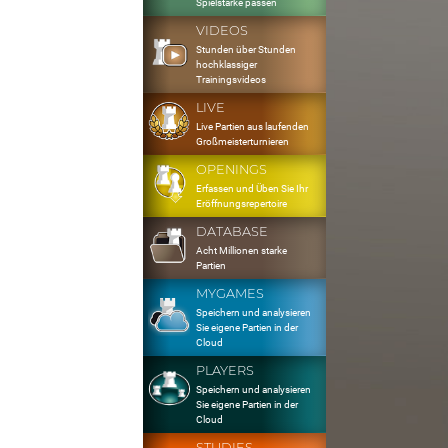
Spielstärke passen
VIDEOS
Stunden über Stunden
hochklassiger
Trainingsvideos
LIVE
Live Partien aus laufenden
Großmeisterturnieren
OPENINGS
Erfassen und Üben Sie Ihr
Eröffnungsrepertoire
DATABASE
Acht Millionen starke
Partien
MYGAMES
Speichern und analysieren
Sie eigene Partien in der
Cloud
PLAYERS
Speichern und analysieren
Sie eigene Partien in der
Cloud
STUDIES