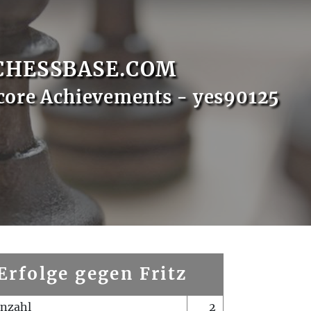
CHESSBASE.COM
core Achievements - yes90125
Erfolge gegen Fritz
enzahl
2