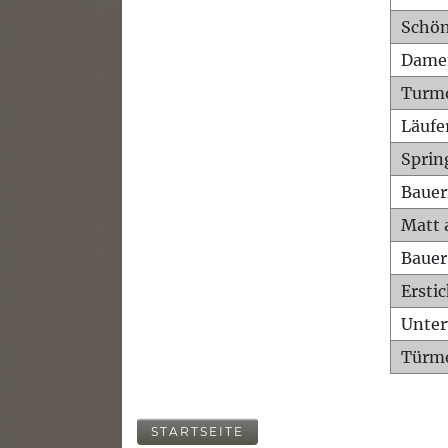
Schön
Dame
Turm
Läufe
Sprin
Bauer
Matt 
Bauer
Ersti
Unte
Türme
STARTSEITE