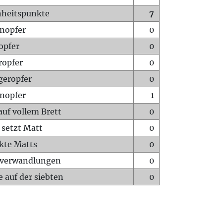
heitspunkte
7
nopfer
0
opfer
0
ropfer
0
geropfer
0
nopfer
1
auf vollem Brett
0
 setzt Matt
0
ckte Matts
0
rverwandlungen
0
 auf der siebten
0