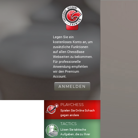
Legen Sie ein
kostenloses Konto an, um
zusätzliche Funktionen
auf allen ChessBase
Webseiten zu bekommen.
Für professionelle
Anwendung empfehlen
wir den Premium
Account.
ANMELDEN
PLAYCHESS
Spielen Sie Online Schach
gegen andere
TACTICS
Lösen Sie taktische
Aufgaben, die zu Ihrer