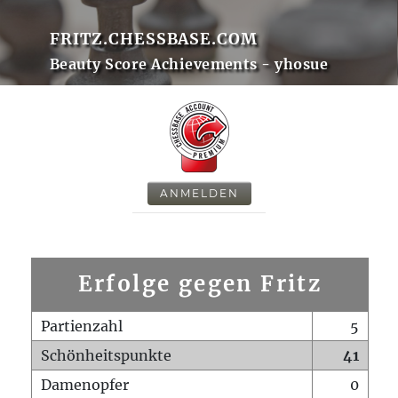
FRITZ.CHESSBASE.COM
Beauty Score Achievements - yhosue
ANMELDEN
Erfolge gegen Fritz
Partienzahl
5
Schönheitspunkte
41
Damenopfer
0