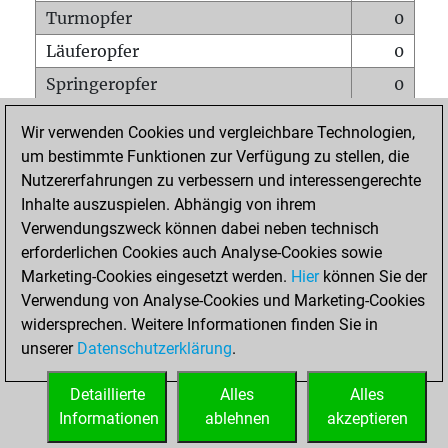
Turmopfer
0
Läuferopfer
0
Springeropfer
0
Bauernopfer
0
Wir verwenden Cookies und vergleichbare Technologien,
Matt auf vollem Brett
0
um bestimmte Funktionen zur Verfügung zu stellen, die
Nutzererfahrungen zu verbessern und interessengerechte
Bauer setzt Matt
0
Inhalte auszuspielen. Abhängig von ihrem
Erstickte Matts
0
Verwendungszweck können dabei neben technisch
Unterverwandlungen
0
erforderlichen Cookies auch Analyse-Cookies sowie
Marketing-Cookies eingesetzt werden.
Hier
können Sie der
Türme auf der siebten
0
Verwendung von Analyse-Cookies und Marketing-Cookies
widersprechen. Weitere Informationen finden Sie in
unserer
Datenschutzerklärung
.
STARTSEITE
Detaillierte
Alles
Alles
Informationen
ablehnen
akzeptieren