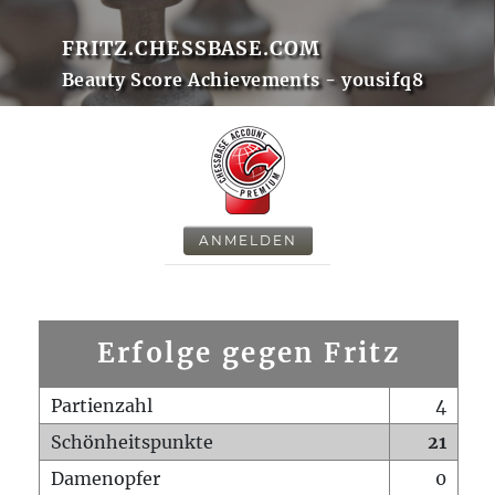
FRITZ.CHESSBASE.COM
Beauty Score Achievements - yousifq8
ANMELDEN
Erfolge gegen Fritz
Partienzahl
4
Schönheitspunkte
21
Damenopfer
0