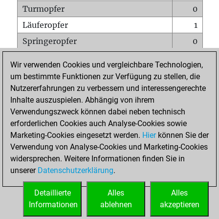
Turmopfer
0
Läuferopfer
1
Springeropfer
0
Bauernopfer
3
Wir verwenden Cookies und vergleichbare Technologien,
Matt auf vollem Brett
0
um bestimmte Funktionen zur Verfügung zu stellen, die
Nutzererfahrungen zu verbessern und interessengerechte
Bauer setzt Matt
0
Inhalte auszuspielen. Abhängig von ihrem
Erstickte Matts
0
Verwendungszweck können dabei neben technisch
Unterverwandlungen
0
erforderlichen Cookies auch Analyse-Cookies sowie
Marketing-Cookies eingesetzt werden.
Hier
können Sie der
Türme auf der siebten
0
Verwendung von Analyse-Cookies und Marketing-Cookies
widersprechen. Weitere Informationen finden Sie in
unserer
Datenschutzerklärung
.
STARTSEITE
Detaillierte
Alles
Alles
Informationen
ablehnen
akzeptieren