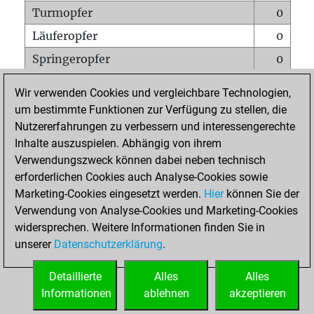
Turmopfer
0
Läuferopfer
0
Springeropfer
0
Bauernopfer
0
Wir verwenden Cookies und vergleichbare Technologien,
Matt auf vollem Brett
0
um bestimmte Funktionen zur Verfügung zu stellen, die
Nutzererfahrungen zu verbessern und interessengerechte
Bauer setzt Matt
0
Inhalte auszuspielen. Abhängig von ihrem
Erstickte Matts
0
Verwendungszweck können dabei neben technisch
Unterverwandlungen
0
erforderlichen Cookies auch Analyse-Cookies sowie
Marketing-Cookies eingesetzt werden.
Hier
können Sie der
Türme auf der siebten
0
Verwendung von Analyse-Cookies und Marketing-Cookies
widersprechen. Weitere Informationen finden Sie in
unserer
Datenschutzerklärung
.
STARTSEITE
Detaillierte
Alles
Alles
Informationen
ablehnen
akzeptieren