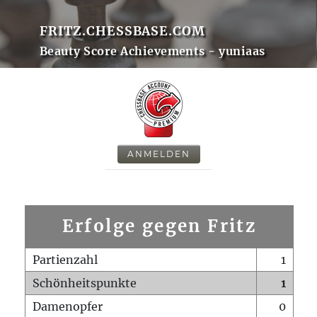
FRITZ.CHESSBASE.COM
Beauty Score Achievements - yuniaas
ANMELDEN
Erfolge gegen Fritz
Partienzahl
1
Schönheitspunkte
1
Damenopfer
0