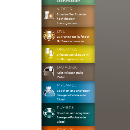
Spielstärke passen
VIDEOS
Stunden über Stunden
hochklassiger
Trainingsvideos
LIVE
Live Partien aus laufenden
Großmeisterturnieren
OPENINGS
Erfassen und Üben Sie Ihr
Eröffnungsrepertoire
DATABASE
Acht Millionen starke
Partien
MYGAMES
Speichern und analysieren
Sie eigene Partien in der
Cloud
PLAYERS
Speichern und analysieren
Sie eigene Partien in der
Cloud
STUDIES