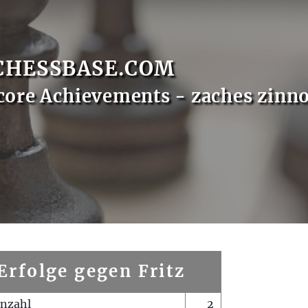
CHESSBASE.COM
core Achievements - zaches zinn
Erfolge gegen Fritz
enzahl
2