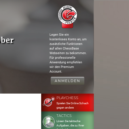
Legen Sie ein
ober
kostenloses Konto an, um
zusätzliche Funktionen
auf allen ChessBase
Webseiten zu bekommen.
Für professionelle
Anwendung empfehlen
wir den Premium
Account.
ANMELDEN
PLAYCHESS
Spielen Sie Online Schach
gegen andere
TACTICS
Lösen Sie taktische
Aufgaben, die zu Ihrer