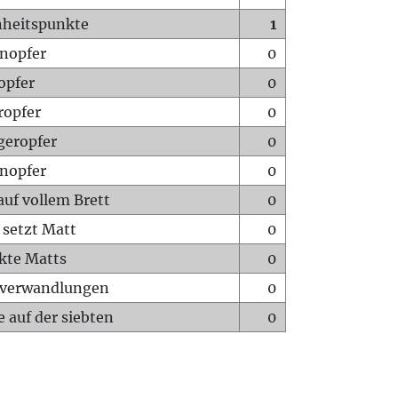
heitspunkte
1
nopfer
0
opfer
0
ropfer
0
geropfer
0
nopfer
0
auf vollem Brett
0
 setzt Matt
0
ckte Matts
0
rverwandlungen
0
 auf der siebten
0