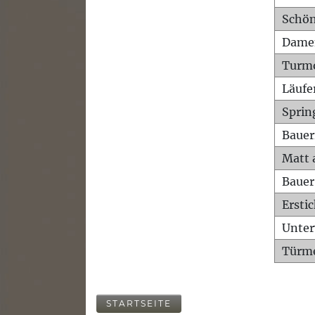
Schön
Dame
Turm
Läufe
Sprin
Bauer
Matt 
Bauer
Ersti
Unte
Türme
STARTSEITE