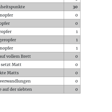
heitspunkte
30
nopfer
0
opfer
0
ropfer
1
geropfer
1
nopfer
1
auf vollem Brett
0
 setzt Matt
0
ckte Matts
0
rverwandlungen
0
 auf der siebten
0