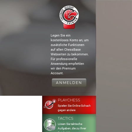
Legen Sie ein
kostenloses Konto an, um
zusätzliche Funktionen
auf allen ChessBase
Webseiten zu bekommen.
Für professionelle
Anwendung empfehlen
wir den Premium
Account.
ANMELDEN
PLAYCHESS
Spielen Sie Online Schach
gegen andere
TACTICS
Lösen Sie taktische
Aufgaben, die zu Ihrer