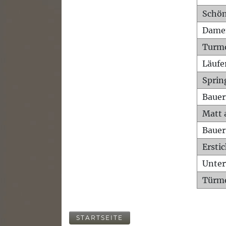
Schön
Dame
Turm
Läufe
Sprin
Bauer
Matt 
Bauer
Ersti
Unte
Türme
STARTSEITE