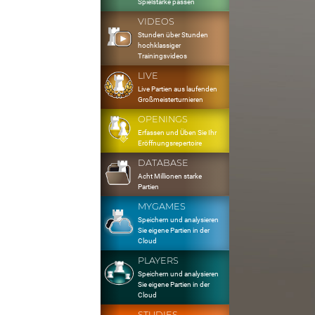
Spielstärke passen
VIDEOS
Stunden über Stunden
hochklassiger
Trainingsvideos
LIVE
Live Partien aus laufenden
Großmeisterturnieren
OPENINGS
Erfassen und Üben Sie Ihr
Eröffnungsrepertoire
DATABASE
Acht Millionen starke
Partien
MYGAMES
Speichern und analysieren
Sie eigene Partien in der
Cloud
PLAYERS
Speichern und analysieren
Sie eigene Partien in der
Cloud
STUDIES