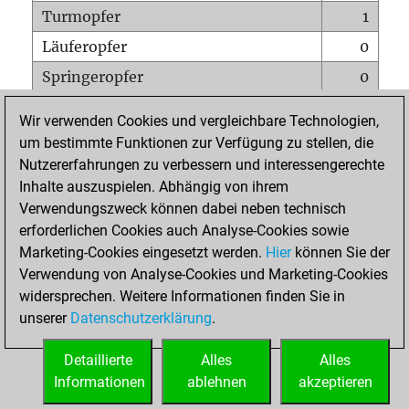
Turmopfer
1
Läuferopfer
0
Springeropfer
0
Bauernopfer
4
Wir verwenden Cookies und vergleichbare Technologien,
Matt auf vollem Brett
0
um bestimmte Funktionen zur Verfügung zu stellen, die
Nutzererfahrungen zu verbessern und interessengerechte
Bauer setzt Matt
0
Inhalte auszuspielen. Abhängig von ihrem
Erstickte Matts
0
Verwendungszweck können dabei neben technisch
Unterverwandlungen
0
erforderlichen Cookies auch Analyse-Cookies sowie
Marketing-Cookies eingesetzt werden.
Hier
können Sie der
Türme auf der siebten
0
Verwendung von Analyse-Cookies und Marketing-Cookies
widersprechen. Weitere Informationen finden Sie in
unserer
Datenschutzerklärung
.
STARTSEITE
Detaillierte
Alles
Alles
Informationen
ablehnen
akzeptieren