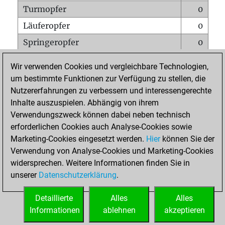
Turmopfer
0
Läuferopfer
0
Springeropfer
0
Bauernopfer
1
Wir verwenden Cookies und vergleichbare Technologien,
Matt auf vollem Brett
0
um bestimmte Funktionen zur Verfügung zu stellen, die
Nutzererfahrungen zu verbessern und interessengerechte
Bauer setzt Matt
0
Inhalte auszuspielen. Abhängig von ihrem
Erstickte Matts
0
Verwendungszweck können dabei neben technisch
Unterverwandlungen
0
erforderlichen Cookies auch Analyse-Cookies sowie
Marketing-Cookies eingesetzt werden.
Hier
können Sie der
Türme auf der siebten
0
Verwendung von Analyse-Cookies und Marketing-Cookies
widersprechen. Weitere Informationen finden Sie in
unserer
Datenschutzerklärung
.
STARTSEITE
Detaillierte
Alles
Alles
Informationen
ablehnen
akzeptieren