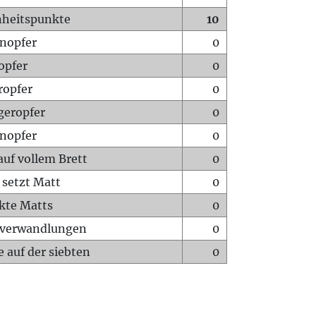
heitspunkte
10
nopfer
0
opfer
0
ropfer
0
geropfer
0
nopfer
0
auf vollem Brett
0
 setzt Matt
0
ckte Matts
0
rverwandlungen
0
 auf der siebten
0