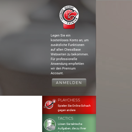
Legen Sie ein
kostenloses Konto an, um
zusätzliche Funktionen
auf allen ChessBase
Webseiten zu bekommen.
Für professionelle
Anwendung empfehlen
wir den Premium
Account.
ANMELDEN
PLAYCHESS
Spielen Sie Online Schach
gegen andere
TACTICS
Lösen Sie taktische
Aufgaben, die zu Ihrer