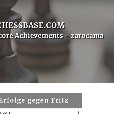
CHESSBASE.COM
core Achievements - zarocama
Erfolge gegen Fritz
enzahl
1