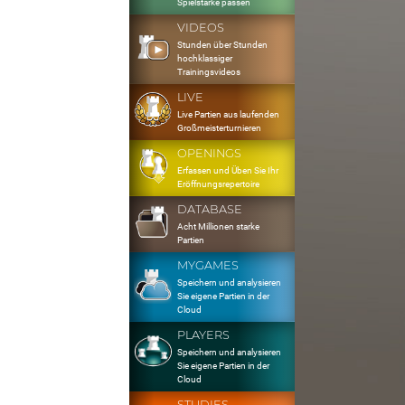
Spielstärke passen
VIDEOS
Stunden über Stunden
hochklassiger
Trainingsvideos
LIVE
Live Partien aus laufenden
Großmeisterturnieren
OPENINGS
Erfassen und Üben Sie Ihr
Eröffnungsrepertoire
DATABASE
Acht Millionen starke
Partien
MYGAMES
Speichern und analysieren
Sie eigene Partien in der
Cloud
PLAYERS
Speichern und analysieren
Sie eigene Partien in der
Cloud
STUDIES