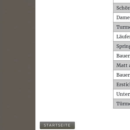
Schön
Dame
Turm
Läufe
Sprin
Bauer
Matt 
Bauer
Ersti
Unte
Türme
STARTSEITE