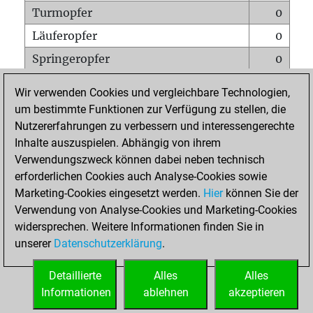
Turmopfer
0
Läuferopfer
0
Springeropfer
0
Bauernopfer
0
Wir verwenden Cookies und vergleichbare Technologien,
Matt auf vollem Brett
0
um bestimmte Funktionen zur Verfügung zu stellen, die
Nutzererfahrungen zu verbessern und interessengerechte
Bauer setzt Matt
0
Inhalte auszuspielen. Abhängig von ihrem
Erstickte Matts
0
Verwendungszweck können dabei neben technisch
Unterverwandlungen
0
erforderlichen Cookies auch Analyse-Cookies sowie
Marketing-Cookies eingesetzt werden.
Hier
können Sie der
Türme auf der siebten
0
Verwendung von Analyse-Cookies und Marketing-Cookies
widersprechen. Weitere Informationen finden Sie in
unserer
Datenschutzerklärung
.
STARTSEITE
Detaillierte
Alles
Alles
Informationen
ablehnen
akzeptieren