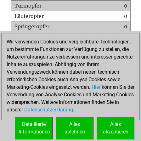
Turmopfer
0
Läuferopfer
0
Springeropfer
0
Bauernopfer
0
Wir verwenden Cookies und vergleichbare Technologien,
Matt auf vollem Brett
0
um bestimmte Funktionen zur Verfügung zu stellen, die
Nutzererfahrungen zu verbessern und interessengerechte
Bauer setzt Matt
0
Inhalte auszuspielen. Abhängig von ihrem
Erstickte Matts
0
Verwendungszweck können dabei neben technisch
Unterverwandlungen
0
erforderlichen Cookies auch Analyse-Cookies sowie
Marketing-Cookies eingesetzt werden.
Hier
können Sie der
Türme auf der siebten
0
Verwendung von Analyse-Cookies und Marketing-Cookies
widersprechen. Weitere Informationen finden Sie in
unserer
Datenschutzerklärung
.
STARTSEITE
Detaillierte
Alles
Alles
Informationen
ablehnen
akzeptieren