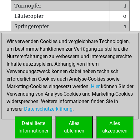
Turmopfer
1
Läuferopfer
0
Springeropfer
1
Bauernopfer
2
Wir verwenden Cookies und vergleichbare Technologien,
Matt auf vollem Brett
0
um bestimmte Funktionen zur Verfügung zu stellen, die
Nutzererfahrungen zu verbessern und interessengerechte
Bauer setzt Matt
1
Inhalte auszuspielen. Abhängig von ihrem
Erstickte Matts
0
Verwendungszweck können dabei neben technisch
Unterverwandlungen
0
erforderlichen Cookies auch Analyse-Cookies sowie
Marketing-Cookies eingesetzt werden.
Hier
können Sie der
Türme auf der siebten
0
Verwendung von Analyse-Cookies und Marketing-Cookies
widersprechen. Weitere Informationen finden Sie in
unserer
Datenschutzerklärung
.
STARTSEITE
Detaillierte
Alles
Alles
Informationen
ablehnen
akzeptieren