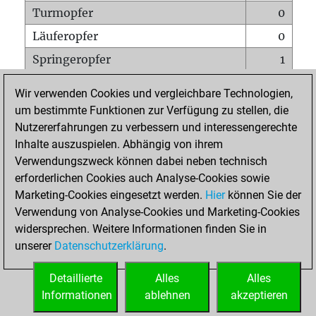
Turmopfer
0
Läuferopfer
0
Springeropfer
1
Bauernopfer
1
Wir verwenden Cookies und vergleichbare Technologien,
Matt auf vollem Brett
0
um bestimmte Funktionen zur Verfügung zu stellen, die
Nutzererfahrungen zu verbessern und interessengerechte
Bauer setzt Matt
0
Inhalte auszuspielen. Abhängig von ihrem
Erstickte Matts
0
Verwendungszweck können dabei neben technisch
Unterverwandlungen
0
erforderlichen Cookies auch Analyse-Cookies sowie
Marketing-Cookies eingesetzt werden.
Hier
können Sie der
Türme auf der siebten
0
Verwendung von Analyse-Cookies und Marketing-Cookies
widersprechen. Weitere Informationen finden Sie in
unserer
Datenschutzerklärung
.
STARTSEITE
Detaillierte
Alles
Alles
Informationen
ablehnen
akzeptieren