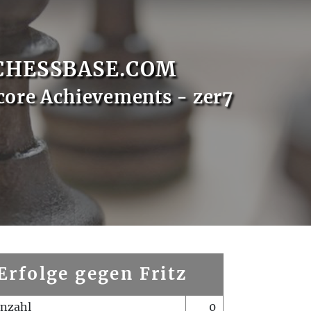
CHESSBASE.COM
core Achievements - zer7
Erfolge gegen Fritz
enzahl
0