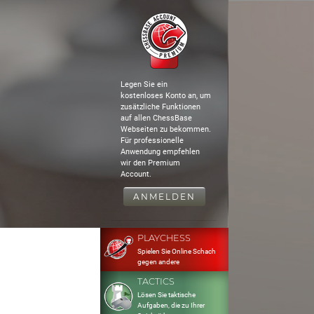
Legen Sie ein
kostenloses Konto an, um
zusätzliche Funktionen
auf allen ChessBase
Webseiten zu bekommen.
Für professionelle
Anwendung empfehlen
wir den Premium
Account.
ANMELDEN
PLAYCHESS
Spielen Sie Online Schach
gegen andere
TACTICS
Lösen Sie taktische
Aufgaben, die zu Ihrer