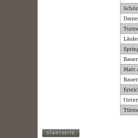
Schön
Dame
Turm
Läufe
Sprin
Bauer
Matt 
Bauer
Ersti
Unte
Türme
STARTSEITE