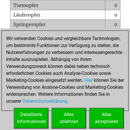
Turmopfer
0
Läuferopfer
0
Springeropfer
0
Bauernopfer
0
Wir verwenden Cookies und vergleichbare Technologien,
Matt auf vollem Brett
0
um bestimmte Funktionen zur Verfügung zu stellen, die
Nutzererfahrungen zu verbessern und interessengerechte
Bauer setzt Matt
0
Inhalte auszuspielen. Abhängig von ihrem
Erstickte Matts
0
Verwendungszweck können dabei neben technisch
Unterverwandlungen
0
erforderlichen Cookies auch Analyse-Cookies sowie
Marketing-Cookies eingesetzt werden.
Hier
können Sie der
Türme auf der siebten
0
Verwendung von Analyse-Cookies und Marketing-Cookies
widersprechen. Weitere Informationen finden Sie in
unserer
Datenschutzerklärung
.
STARTSEITE
Detaillierte
Alles
Alles
Informationen
ablehnen
akzeptieren