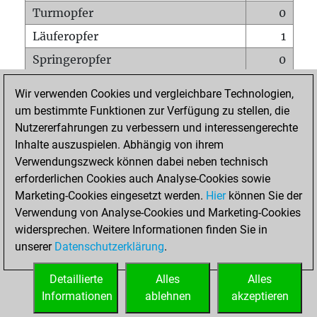
Turmopfer
0
Läuferopfer
1
Springeropfer
0
Bauernopfer
0
Wir verwenden Cookies und vergleichbare Technologien,
Matt auf vollem Brett
0
um bestimmte Funktionen zur Verfügung zu stellen, die
Nutzererfahrungen zu verbessern und interessengerechte
Bauer setzt Matt
0
Inhalte auszuspielen. Abhängig von ihrem
Erstickte Matts
0
Verwendungszweck können dabei neben technisch
Unterverwandlungen
0
erforderlichen Cookies auch Analyse-Cookies sowie
Marketing-Cookies eingesetzt werden.
Hier
können Sie der
Türme auf der siebten
0
Verwendung von Analyse-Cookies und Marketing-Cookies
widersprechen. Weitere Informationen finden Sie in
unserer
Datenschutzerklärung
.
STARTSEITE
Detaillierte
Alles
Alles
Informationen
ablehnen
akzeptieren