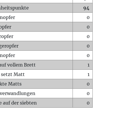
heitspunkte
94
nopfer
0
opfer
0
ropfer
0
geropfer
0
nopfer
0
auf vollem Brett
1
 setzt Matt
1
ckte Matts
0
rverwandlungen
0
 auf der siebten
0