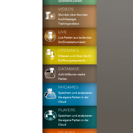
Spielstärke passen
VIDEOS
Stunden über Stunden
hochklassiger
Trainingsvideos
LIVE
Live Partien aus laufenden
Großmeisterturnieren
OPENINGS
Erfassen und Üben Sie Ihr
Eröffnungsrepertoire
DATABASE
Acht Millionen starke
Partien
MYGAMES
Speichern und analysieren
Sie eigene Partien in der
Cloud
PLAYERS
Speichern und analysieren
Sie eigene Partien in der
Cloud
STUDIES