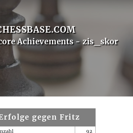
CHESSBASE.COM
core Achievements - zis_skor
Erfolge gegen Fritz
enzahl
92