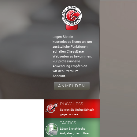
Legen Sie ein
kostenloses Konto an, um
zusätzliche Funktionen
auf allen ChessBase
Webseiten zu bekommen.
Für professionelle
Anwendung empfehlen
wir den Premium
Account.
ANMELDEN
PLAYCHESS
Spielen Sie Online Schach
gegen andere
TACTICS
Lösen Sie taktische
Aufgaben, die zu Ihrer