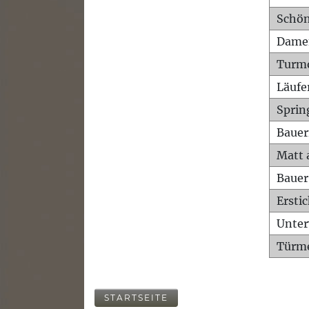
Schön
Dame
Turm
Läufe
Sprin
Bauer
Matt 
Bauer
Ersti
Unte
Türme
STARTSEITE