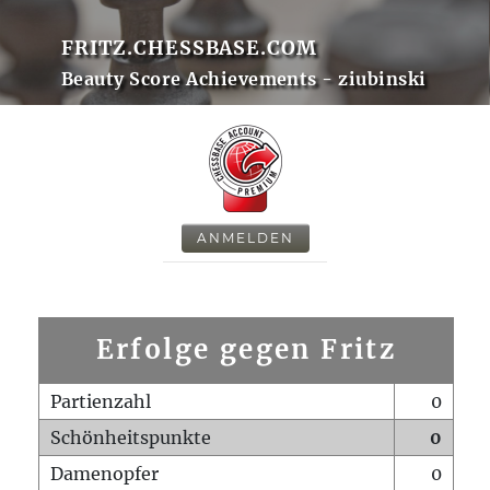
FRITZ.CHESSBASE.COM
Beauty Score Achievements - ziubinski
ANMELDEN
Erfolge gegen Fritz
Partienzahl
0
Schönheitspunkte
0
Damenopfer
0